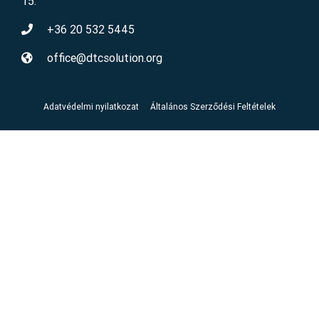
15.
+36 20 532 5445
office@dtcsolution.org
Adatvédelmi nyilatkozat
Általános Szerződési Feltételek