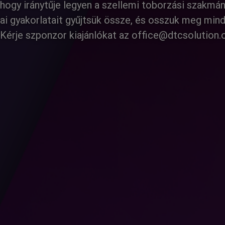
hogy iránytűje legyen a szellemi toborzási szakmán
i gyakorlatait gyűjtsük össze, és osszuk meg minda
 Kérje szponzor kiajánlókat az office@dtcsolution.