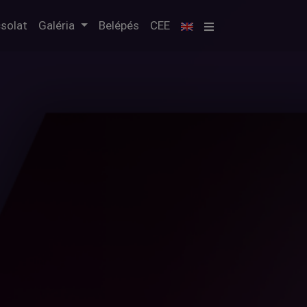
×
t)
solat
Galéria
Belépés
CEE