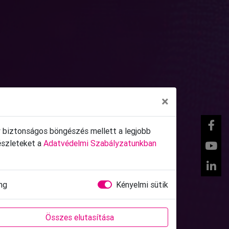
×
gy biztonságos böngészés mellett a legjobb
észleteket a
Adatvédelmi Szabályzatunkban
ng
Kényelmi sütik
Összes elutasítása