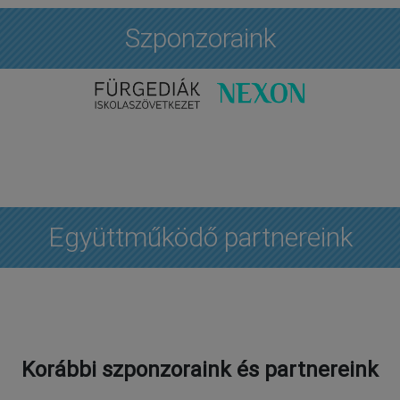
Szponzoraink
Együttműködő partnereink
Korábbi szponzoraink és partnereink