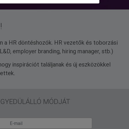
!
ten a HR döntéshozók. HR vezetők és toborzási
&D, employer branding, hiring manager, stb.)
hogy inspirációt találjanak és új eszközökkel
ettek.
 EGYEDÜLÁLLÓ MÓDJÁT