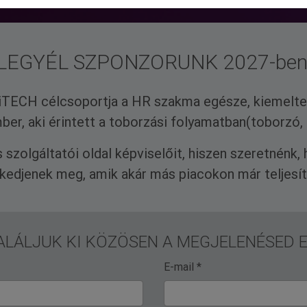
LEGYÉL SZPONZORUNK 2027-ben
cruiTECH célcsoportja a HR szakma egésze, kiemel
r, aki érintett a toborzási folyamatban(toborzó, L
s szolgáltatói oldal képviselőit, hiszen szeretnénk, 
kedjenek meg, amik akár más piacokon már teljesít
ALÁLJUK KI KÖZÖSEN A MEGJELENÉSED
E-mail *