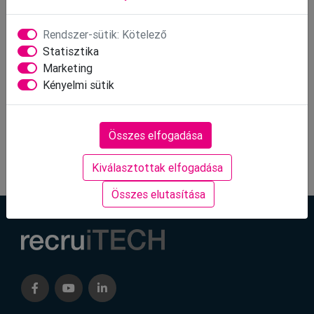
ezen a területen fejlesztem tovább a cégünket.
Rendszer-sütik: Kötelező
Statisztika
Olvasd el Gabriellával készült
interjúnkat itt
!
Marketing
Kényelmi sütik
Vedd meg jegyed most!
Összes elfogadása
Kiválasztottak elfogadása
Összes elutasítása