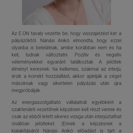
Az E.ON tavaly vezette be, hogy visszajelzést kér a
pályázóktól. Nánási Anikó elmondta, hogy ezzel
olyanba is belelátnak, amibe korábban nem és ha
kell, tudnak változtatni. Pozitív és negatív
véleményekkel egyaránt találkoztak. A jelöltek
élményt keresnek: ha kellemes, szakmai az interjú,
érzik a korrekt hozzáállást, akkor ajánlják a céget
másoknak vagy sikertelen pályázás után újra
megpróbálják.
Az energiaszolgáltató vállalatnál egyébként a
szakterületi vezetőnek képzésen kell részt vennie és
csak az ebből letett sikeres vizsga után interjúztathat
önállóan jelölteket. (Ennek a képzésnek a
kialakításáról Nánási Anikó előadást is tart a