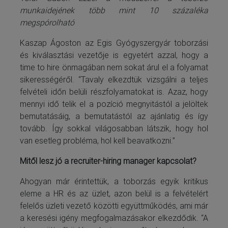
munkaidejének több mint 10 százaléka
megspórolható
Kaszap Ágoston az Egis Gyógyszergyár toborzási
és kiválasztási vezetője is egyetért azzal, hogy a
time to hire önmagában nem sokat árul el a folyamat
sikerességéről. “Tavaly elkezdtük vizsgálni a teljes
felvételi időn belüli részfolyamatokat is. Azaz, hogy
mennyi idő telik el a pozíció megnyitástól a jelöltek
bemutatásáig, a bemutatástól az ajánlatig és így
tovább. Így sokkal világosabban látszik, hogy hol
van esetleg probléma, hol kell beavatkozni.”
Mitől lesz jó a recruiter-hiring manager kapcsolat?
Ahogyan már érintettük, a toborzás egyik kritikus
eleme a HR és az üzlet, azon belül is a felvételért
felelős üzleti vezető közötti együttműködés, ami már
a keresési igény megfogalmazásakor elkezdődik. “A