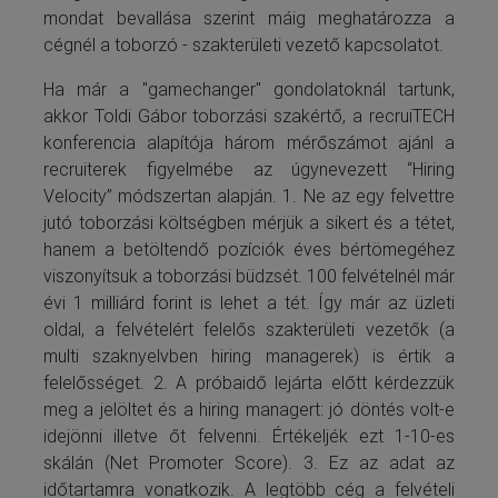
mondat bevallása szerint máig meghatározza a
cégnél a toborzó - szakterületi vezető kapcsolatot.
Ha már a "gamechanger" gondolatoknál tartunk,
akkor Toldi Gábor toborzási szakértő, a recruiTECH
konferencia alapítója három mérőszámot ajánl a
recruiterek figyelmébe az úgynevezett “Hiring
Velocity” módszertan alapján. 1. Ne az egy felvettre
jutó toborzási költségben mérjük a sikert és a tétet,
hanem a betöltendő pozíciók éves bértömegéhez
viszonyítsuk a toborzási büdzsét. 100 felvételnél már
évi 1 milliárd forint is lehet a tét. Így már az üzleti
oldal, a felvételért felelős szakterületi vezetők (a
multi szaknyelvben hiring managerek) is értik a
felelősséget. 2. A próbaidő lejárta előtt kérdezzük
meg a jelöltet és a hiring managert: jó döntés volt-e
idejönni illetve őt felvenni. Értékeljék ezt 1-10-es
skálán (Net Promoter Score). 3. Ez az adat az
időtartamra vonatkozik. A legtöbb cég a felvételi