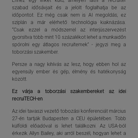
szabad idősávjait és a jelölt foglalhatja be az
időpontot. Ez még csak nem is AI megoldás, ez
sziplán a már elérhető technológia kiaknázása.
“Csak ezzel a módszerrel az interjúszervezést
gyorsítva több mint 10 százalékot lehet a munkaidőn
spórolni egy átlagos recruiternek” - jegyzi meg a
toborzási szakember.
Persze a nagy kihívás az lesz, hogy ebben hol az
egyensúly ember és gép, élmény és hatékonyság
között.
Ez várja a toborzási szakembereket az idei
recruiTECH-en
Az idei tavaszi vezető tobozási konferenciát március
27-én tartják Budapesten a CEU épületében. Több
külföldi előadóval is lehet találkozni. Az USA-ból
érkezik Allyn Bailey, aki arról beszél, hogyan lehet a