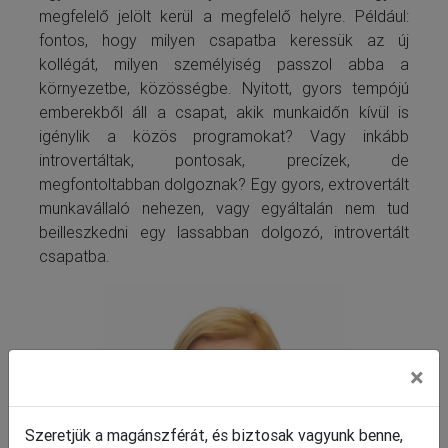
megfelelő jelölt kerül a megfelelő helyre. Például:
fontos, hogy milyen csapatba keressük az új
kollégát, milyen személyiség passzol abba a
környezetbe, közösségbe. Nyitott, gyors tempójú
emberekből áll a csapat, akik munkaidőn kívül is
igénylik a közös programokat? Vagy inkább
introvertáltak, pontosak, precízek, de
megfontoltabban dolgoznak? Egy gyors, extrovertált
munkavállaló nehezen, vagy egyáltalán nem tud
beilleszkedni egy lassabban dolgozó, introvertált
csapatba.
×
Szeretjük a magánszférát, és biztosak vagyunk benne,