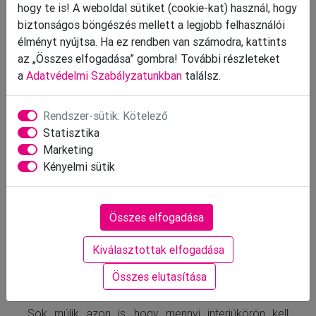
hogy te is! A weboldal sütiket (cookie-kat) használ, hogy
biztonságos böngészés mellett a legjobb felhasználói
élményt nyújtsa. Ha ez rendben van számodra, kattints
az „Összes elfogadása” gombra! További részleteket
a
Adatvédelmi Szabályzatunkban
találsz.
Farkas Tünde (HUNAM Personnel Solutions): A jelölt
Rendszer-sütik: Kötelező
tudása mellett fontos a személyisége és az, hogy
Statisztika
milyen csapatba keressük
Marketing
Kényelmi sütik
Ha pedig külsős toborzási szolgáltatóval dolgozik
együtt a cég, akkor minden fontos információval el
kell látni a cégről a közvetítőt. “Lényeges a kereslet
Összes elfogadása
és a kínálat összepárosítása. A cég megítélése is
egy fontos tényező a toborzás során, mennyire
Kiválasztottak elfogadása
népszerű, trendi a piacon. Ha sikerül felkelteni a
pályázó érdeklődését, akkor halad tovább a
Összes elutasítása
toborzási folyamatban” - mondja Farkas Tünde.
Sok múlik azon is, hogy mennyi interjúkörön kell