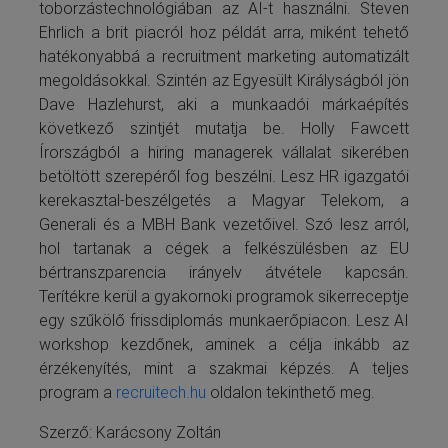
toborzástechnológiában az AI-t használni. Steven
Ehrlich a brit piacról hoz példát arra, miként tehető
hatékonyabbá a recruitment marketing automatizált
megoldásokkal. Szintén az Egyesült Királyságból jön
Dave Hazlehurst, aki a munkaadói márkaépítés
következő szintjét mutatja be. Holly Fawcett
Írországból a hiring managerek vállalat sikerében
betöltött szerepéről fog beszélni. Lesz HR igazgatói
kerekasztal-beszélgetés a Magyar Telekom, a
Generali és a MBH Bank vezetőivel. Szó lesz arról,
hol tartanak a cégek a felkészülésben az EU
bértranszparencia irányelv átvétele kapcsán.
Terítékre kerül a gyakornoki programok sikerreceptje
egy szűkölő frissdiplomás munkaerőpiacon. Lesz AI
workshop kezdőnek, aminek a célja inkább az
érzékenyítés, mint a szakmai képzés. A teljes
program a
recruitech.hu
oldalon tekinthető meg.
Szerző: Karácsony Zoltán