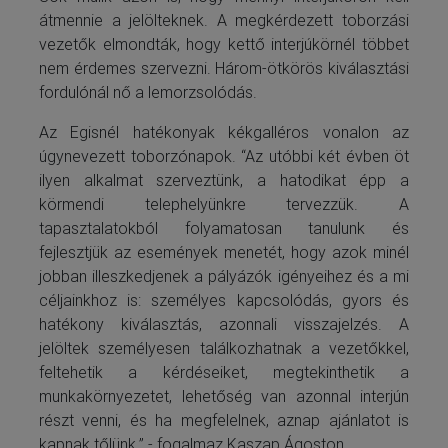
átmennie a jelölteknek. A megkérdezett toborzási
vezetők elmondták, hogy kettő interjúkörnél többet
nem érdemes szervezni. Három-ötkörös kiválasztási
fordulónál nő a lemorzsolódás.
Az Egisnél hatékonyak kékgalléros vonalon az
úgynevezett toborzónapok. “Az utóbbi két évben öt
ilyen alkalmat szerveztünk, a hatodikat épp a
körmendi telephelyünkre tervezzük. A
tapasztalatokból folyamatosan tanulunk és
fejlesztjük az események menetét, hogy azok minél
jobban illeszkedjenek a pályázók igényeihez és a mi
céljainkhoz is: személyes kapcsolódás, gyors és
hatékony kiválasztás, azonnali visszajelzés. A
jelöltek személyesen találkozhatnak a vezetőkkel,
feltehetik a kérdéseiket, megtekinthetik a
munkakörnyezetet, lehetőség van azonnal interjún
részt venni, és ha megfelelnek, aznap ajánlatot is
kapnak tőlünk.” - fogalmaz Kaszap Ágoston.