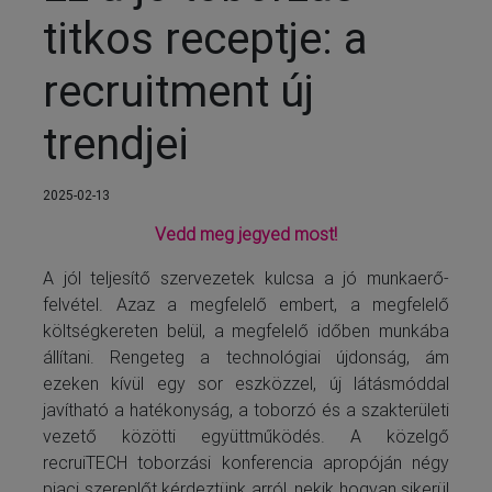
titkos receptje: a
recruitment új
trendjei
2025-02-13
Vedd meg jegyed most!
A jól teljesítő szervezetek kulcsa a jó munkaerő-
felvétel. Azaz a megfelelő embert, a megfelelő
költségkereten belül, a megfelelő időben munkába
állítani. Rengeteg a technológiai újdonság, ám
ezeken kívül egy sor eszközzel, új látásmóddal
javítható a hatékonyság, a toborzó és a szakterületi
vezető közötti együttműködés. A közelgő
recruiTECH toborzási konferencia apropóján négy
piaci szereplőt kérdeztünk arról, nekik hogyan sikerül