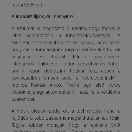
recruiTECH-en)
Automatizáljunk, de mennyire?
A szakmát is megosztja a kérdés, hogy mennyire
lehet automatizálni a toborzás-kiválasztást. “A
toborzás hatékonyabbá tétele sokáig arról szólt,
hogy mit automatizáljunk, milyen szoftvereket hívjunk
segítségül. Ezt tovább fűti a mesterséges
intelligencia fejlődése. Fontos a szoftveres háttér,
ám mi azon dolgozunk, hogyan lesz ebben a
környezetben emberi arca a recruitmentnek” -
mondja Nánási Anikó. “Kell-e egy első körös
videóinterjú egy automatával?” - teszi fel a kérdést a
szakember.
A másik oldalon pedig ott a technológiai trend, a
fejlődés a toborzásban is megállíthatatlannak tűnik.
“Egyre többen mondják, hogy a releváns CV-k
kiszűrése nagy kihívás. Egyre egyszerűbb a