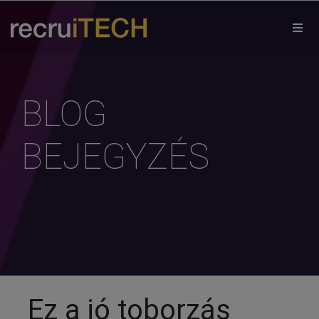
×
BLOG
BEJEGYZÉS
Ez a jó toborzás