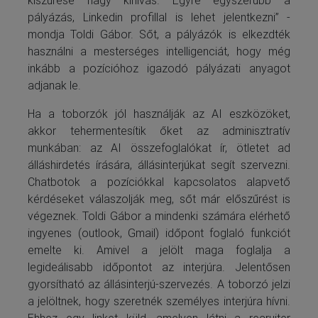
pályázás, Linkedin profillal is lehet jelentkezni” -
mondja Toldi Gábor. Sőt, a pályázók is elkezdték
használni a mesterséges intelligenciát, hogy még
inkább a pozícióhoz igazodó pályázati anyagot
adjanak le.
Ha a toborzók jól használják az AI eszközöket,
akkor tehermentesítik őket az adminisztratív
munkában: az AI összefoglalókat ír, ötletet ad
álláshirdetés írására, állásinterjúkat segít szervezni.
Chatbotok a pozíciókkal kapcsolatos alapvető
kérdéseket válaszolják meg, sőt már előszűrést is
végeznek. Toldi Gábor a mindenki számára elérhető
ingyenes (outlook, Gmail) időpont foglaló funkciót
emelte ki. Amivel a jelölt maga foglalja a
legideálisabb időpontot az interjúra. Jelentősen
gyorsítható az állásinterjú-szervezés. A toborzó jelzi
a jelöltnek, hogy szeretnék személyes interjúra hívni.
Ehhez egy linket küld, amelyen látni a recruiter