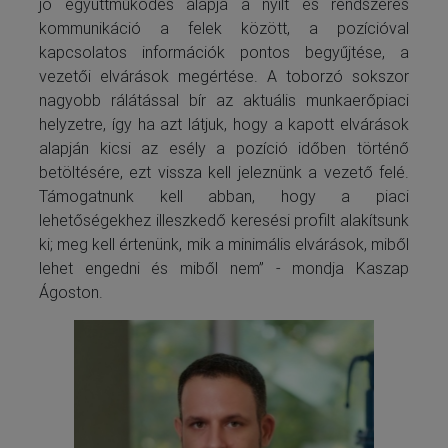
jó együttműködés alapja a nyílt és rendszeres
kommunikáció a felek között, a pozícióval
kapcsolatos információk pontos begyűjtése, a
vezetői elvárások megértése. A toborzó sokszor
nagyobb rálátással bír az aktuális munkaerőpiaci
helyzetre, így ha azt látjuk, hogy a kapott elvárások
alapján kicsi az esély a pozíció időben történő
betöltésére, ezt vissza kell jeleznünk a vezető felé.
Támogatnunk kell abban, hogy a piaci
lehetőségekhez illeszkedő keresési profilt alakítsunk
ki; meg kell értenünk, mik a minimális elvárások, miből
lehet engedni és miből nem” - mondja Kaszap
Ágoston.