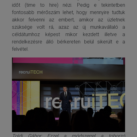
időt (time to hire) nézi. Pedig e tekintetben
fontosabb mérőszám lehet, hogy mennyire tudtuk
akkor felvenni az embert, amikor az üzletnek
szüksége volt rá, azaz az új munkavállaló a
céldátumhoz képest mikor kezdett illetve a
rendelkezésre álló bérkereten belül sikerült e a
felvétel.
Toldi Gábor: Ezzel a módszerrel a toborzó