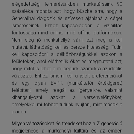
elégedettségi felmérésünkben, munkatársaink 90
százaléka mondta azt, hogy büszke arra, hogy a
Generalinál dolgozik és szívesen ajánlaná a céget
ismerőseinek. Ehhez kapcsolódóan a vizibilitás
fontossága mind online, mind offline platformokon.
Nem elég jó munkahellyé válni, ezt meg is kell
mutatni, láthatóság kell és persze hitelesség. Tudni
kell kapcsolódni a célközönségünkkel azokon a
felületeken, ahol elérhetjük őket és megmutatni azt,
hogy mitől is lehet a mi cégünk számukra az ideális
választás. Ehhez ismerni kell a jelölt preferenciákat
és egy olyan EVP-t (munkáltatói értékígéret)
felépíteni, amely reagál az igényeikre, valamint
kihangsúlyozni azokat a versenyelőnyöket,
amelyekkel mi többet tudunk nyújtani, mint mások a
piacon.
Milyen változásokat és trendeket hoz a Z generáció
megjelenése a munkahelyi kultúra és az emberi