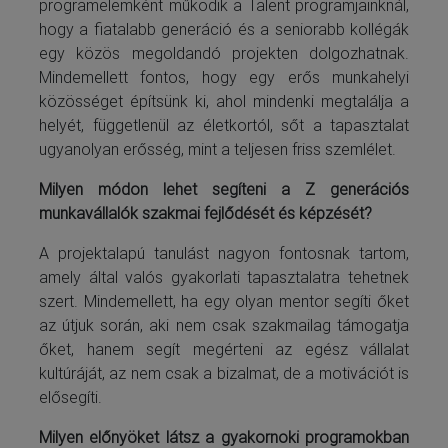
programelemként működik a Talent programjainknál,
hogy a fiatalabb generáció és a seniorabb kollégák
egy közös megoldandó projekten dolgozhatnak.
Mindemellett fontos, hogy egy erős munkahelyi
közösséget építsünk ki, ahol mindenki megtalálja a
helyét, függetlenül az életkortól, sőt a tapasztalat
ugyanolyan erősség, mint a teljesen friss szemlélet.
Milyen módon lehet segíteni a Z generációs
munkavállalók szakmai fejlődését és képzését?
A projektalapú tanulást nagyon fontosnak tartom,
amely által valós gyakorlati tapasztalatra tehetnek
szert. Mindemellett, ha egy olyan mentor segíti őket
az útjuk során, aki nem csak szakmailag támogatja
őket, hanem segít megérteni az egész vállalat
kultúráját, az nem csak a bizalmat, de a motivációt is
elősegíti.
Milyen előnyöket látsz a gyakornoki programokban