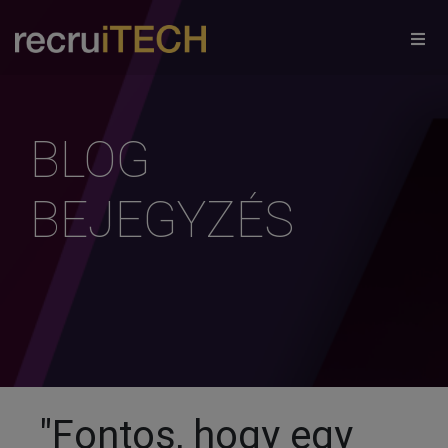
×
BLOG
BEJEGYZÉS
"Fontos, hogy egy