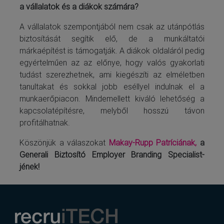
a vállalatok és a diákok számára?
A vállalatok szempontjából nem csak az utánpótlás
biztosítását segítik elő, de a munkáltatói
márkaépítést is támogatják. A diákok oldaláról pedig
egyértelműen az az előnye, hogy valós gyakorlati
tudást szerezhetnek, ami kiegészíti az elméletben
tanultakat és sokkal jobb eséllyel indulnak el a
munkaerőpiacon. Mindemellett kiváló lehetőség a
kapcsolatépítésre, melyből hosszú távon
profitálhatnak.
Köszönjük a válaszokat
Makay-Rupp Patríciának,
a
Generali Biztosító Employer Branding Specialist-
jének!