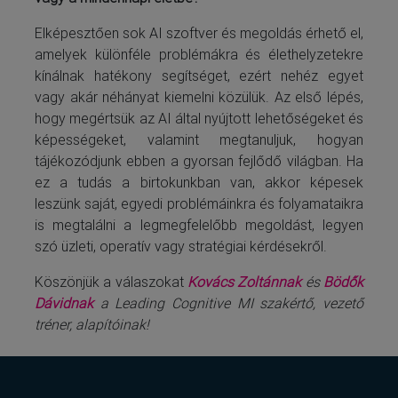
Elképesztően sok AI szoftver és megoldás érhető el,
amelyek különféle problémákra és élethelyzetekre
kínálnak hatékony segítséget, ezért nehéz egyet
vagy akár néhányat kiemelni közülük. Az első lépés,
hogy megértsük az AI által nyújtott lehetőségeket és
képességeket, valamint megtanuljuk, hogyan
tájékozódjunk ebben a gyorsan fejlődő világban. Ha
ez a tudás a birtokunkban van, akkor képesek
leszünk saját, egyedi problémáinkra és folyamataikra
is megtalálni a legmegfelelőbb megoldást, legyen
szó üzleti, operatív vagy stratégiai kérdésekről.
Köszönjük a válaszokat
Kovács Zoltánnak
és
Bödők
Dávidnak
a Leading Cognitive MI szakértő, vezető
tréner, alapítóinak!