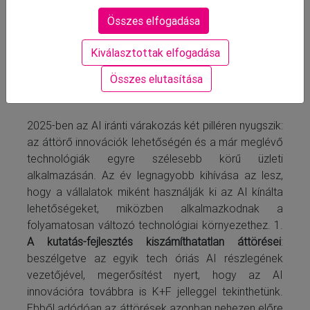
célzását. Az AI ezáltal lehetővé teszi, hogy a HR
szakemberek az emberi kapcsolatok építésére és a
Összes elfogadása
stratégiai döntésekre fókuszáljanak, miközben
Kiválasztottak elfogadása
csökkenti az adminisztratív terheket.
Összes elutasítása
4. Mi a legnagyobb várakozás az AI irányába 2025-
ben?
2025-ben az AI iránti várakozás két pilléren nyugszik:
az áttörő innovációk lehetőségén és a már meglévő
technológiák egyre szélesebb körű üzleti
alkalmazásán. Az év legnagyobb kihívása az lesz,
hogy a vállalatok miként használják ki az AI kínálta
lehetőségeket, miközben alkalmazkodnak a
folyamatosan változó technológiai környezethez. 1.
A kutatás-fejlesztés kiszámíthatatlan áttörései
:
beszélgetve az egyik tech óriás AI részlegének
vezetőjével, megerősítést nyert, hogy az AI
innovációra továbbra is K+F jelleggel tekinthetünk.
Ebből adódóan az áttörések azonban nehezen előre