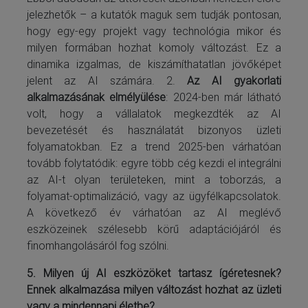
jelezhetők – a kutatók maguk sem tudják pontosan,
hogy egy-egy projekt vagy technológia mikor és
milyen formában hozhat komoly változást. Ez a
dinamika izgalmas, de kiszámíthatatlan jövőképet
jelent az AI számára. 2.
Az AI gyakorlati
alkalmazásának elmélyülése
: 2024-ben már látható
volt, hogy a vállalatok megkezdték az AI
bevezetését és használatát bizonyos üzleti
folyamatokban. Ez a trend 2025-ben várhatóan
tovább folytatódik: egyre több cég kezdi el integrálni
az AI-t olyan területeken, mint a toborzás, a
folyamat-optimalizáció, vagy az ügyfélkapcsolatok.
A következő év várhatóan az AI meglévő
eszközeinek szélesebb körű adaptációjáról és
finomhangolásáról fog szólni.
5. Milyen új AI eszközöket tartasz ígéretesnek?
Ennek alkalmazása milyen változást hozhat az üzleti
vagy a mindennapi életbe?