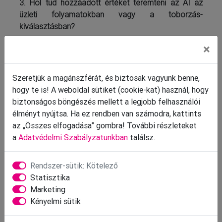
3. Hol tud hozzáadott értéket teremteni az AI az
üzleti folyamatokban vagy a toborzás-
kiválasztásban?
Az AI hozzáadott értéke az üzleti folyamatokban és
×
a toborzás-kiválasztásban jelentős, de testreszabott
megközelítést igényel. Az üzleti folyamatok
Szeretjük a magánszférát, és biztosak vagyunk benne,
szempontjából minden vállalat eltérő igényekkel
hogy te is! A weboldal sütiket (cookie-kat) használ, hogy
rendelkezik, ezért az AI megoldásait is az egyedi
biztonságos böngészés mellett a legjobb felhasználói
kihívásokhoz kell igazítani. Néhány konkrét példa és
élményt nyújtsa. Ha ez rendben van számodra, kattints
használati eset az LCC weboldalán is megtalálható
az „Összes elfogadása” gombra! További részleteket
(www.lcc.hu), amelyek bemutatják, hogyan
a
Adatvédelmi Szabályzatunkban
találsz.
illeszkedhet az AI a napi vezetői és HR-
munkafolyamatokba. A toborzás-kiválasztás
területén az AI több szempontból is forradalmasítja
Rendszer-sütik: Kötelező
a munkát. Automatizálja az ismétlődő feladatokat,
Statisztika
például az önéletrajzok szűrését, segít a jelöltek
Marketing
kompetenciáinak és soft skilljeinek elemzésében,
Kényelmi sütik
valamint hatékonyabbá teszi a toborzási kampányok