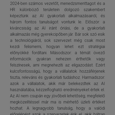
2024-ben számos vezetőt, menedzsmenttagot és a
HR különböző területein dolgozó szakembert
képeztünk az AI gyakorlati alkalmazásairól, és
három fontos tanulságot vontunk le. Először: a
kíváncsiság az AI iránt óriási, de a gyakorlati
alkalmazás még gyerekcipőben jár. Bár sok szó esik
a technológiáról, sok szervezet még csak most
kezdi felismerni, hogyan lehet ezt stratégiai
előnyökké fordítani. Másodszor: a témát övező
információk gyakran nehezen érthetők vagy
felszínesek, ami megnehezíti az eligazodást. Ezért
kulcsfontosságú, hogy a vállalatok hozzáférjenek
tiszta, releváns és gyakorlati tudáshoz. Harmadszor:
azok a vállalatok, akik már belekezdtek az AI
használatába, kézzelfogható eredményeket értek el.
Az AI nem csupán egy jövőbeli lehetőség; megfelelő
megközelítéssel már ma is mérhető üzleti értéket
hozhat. A legnagyobb tanulság, hogy a valódi
előrelépést azok a szervezetek érik el, akik bátran