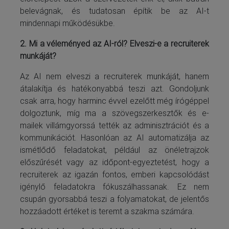
belevágnak, és tudatosan építik be az AI-t
mindennapi működésükbe.
2. Mi a véleményed az AI-ról? Elveszi-e a recruiterek
munkáját?
Az AI nem elveszi a recruiterek munkáját, hanem
átalakítja és hatékonyabbá teszi azt. Gondoljunk
csak arra, hogy harminc évvel ezelőtt még írógéppel
dolgoztunk, míg ma a szövegszerkesztők és e-
mailek villámgyorssá tették az adminisztrációt és a
kommunikációt. Hasonlóan az AI automatizálja az
ismétlődő feladatokat, például az önéletrajzok
előszűrését vagy az időpont-egyeztetést, hogy a
recruiterek az igazán fontos, emberi kapcsolódást
igénylő feladatokra fókuszálhassanak. Ez nem
csupán gyorsabbá teszi a folyamatokat, de jelentős
hozzáadott értéket is teremt a szakma számára.