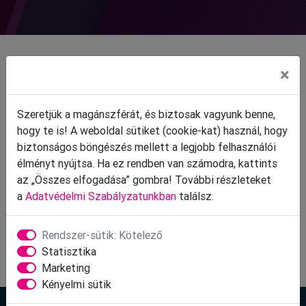
IT Recruitment and Talent Aqcuisition Manager with 10
×
years of experience, with extensive Hungarian market
knowledge. I was also exposed to regional and global
Szeretjük a magánszférát, és biztosak vagyunk benne,
trends and activities in the field of IT Outsourcing,
hogy te is! A weboldal sütiket (cookie-kat) használ, hogy
product development services and recruitment
biztonságos böngészés mellett a legjobb felhasználói
activities.
élményt nyújtsa. Ha ez rendben van számodra, kattints
az „Összes elfogadása” gombra! További részleteket
a
Adatvédelmi Szabályzatunkban
találsz.
Olvasd el Gáborral készült
interjúnkat itt
!
Rendszer-sütik: Kötelező
Statisztika
Vedd meg jegyed most!
Marketing
Kényelmi sütik